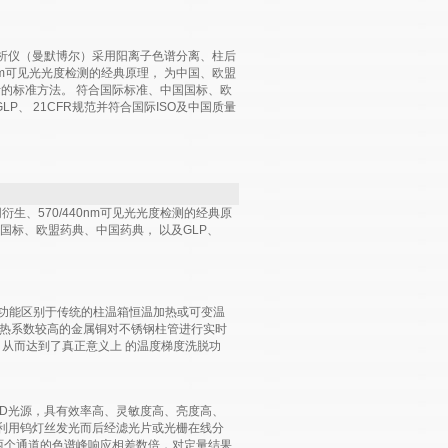
分析仪（曼默博尔）采用阳离子色谱分离、柱后
0nm可见光光度检测的经典原理， 为中国、欧盟
析的标准方法。 符合国际标准、中国国标、欧
LP、 21CFR规范并符合国际ISO及中国质量
生、570/440nm可见光光度检测的经典原
国标、欧盟药典、中国药典， 以及GLP、
该功能区别于传统的柱温箱恒温加热或可变温
 导热系数较高的金属铜对不锈钢柱管进行实时
 从而达到了真正意义上 的温度梯度洗脱功
D光源，具有效率高、灵敏度高、亮度高、
利用钨灯丝发光而后经滤光片或光栅在线分
m，两个通道的色谱峰响应相差数倍，对定量结果