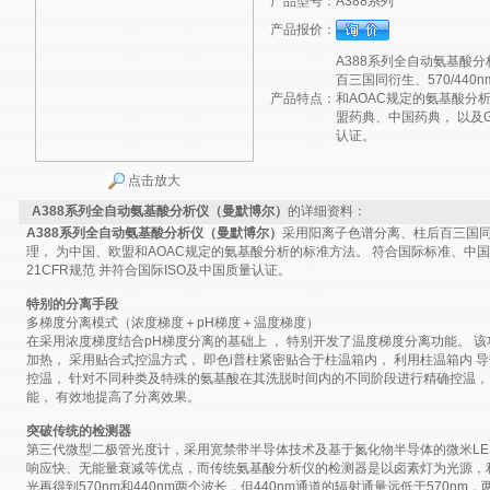
产品型号：
A388系列
产品报价：
A388系列全自动氨基酸
百三国同衍生、570/44
产品特点：
和AOAC规定的氨基酸分
盟药典、中国药典， 以及G
认证。
点击放大
A388系列全自动氨基酸分析仪（曼默博尔）
的详细资料：
A388系列
全自动氨基酸分析仪（曼默博尔）
采用阳离子色谱分离、柱后百三国同衍
理， 为中国、欧盟和AOAC规定的氨基酸分析的标准方法。 符合国际标准、中国
21CFR规范 并符合国际ISO及中国质量认证。
特别
的分离手段
多梯度分离模式（浓度梯度＋pH梯度＋温度梯度）
在采用浓度梯度结合pH梯度分离的基础上 ， 特别开发了温度梯度分离功能。 
加热， 采用贴合式控温方式， 即色i普柱紧密贴合于柱温箱内， 利用柱温箱内
控温， 针对不同种类及特殊的氨基酸在其洗脱时间内的不同阶段进行精确控温，
能， 有效地提高了分离效果。
突破传统的检测器
第三代微型二极管光度计，采用宽禁带半导体技术及基于氮化物半导体的微米LE
响应快、无能量衰减等优点，而传统氨基酸分析仪的检测器是以卤素灯为光源，
光再得到570nm和440nm两个波长，但440nm通道的辐射通量远低于570n