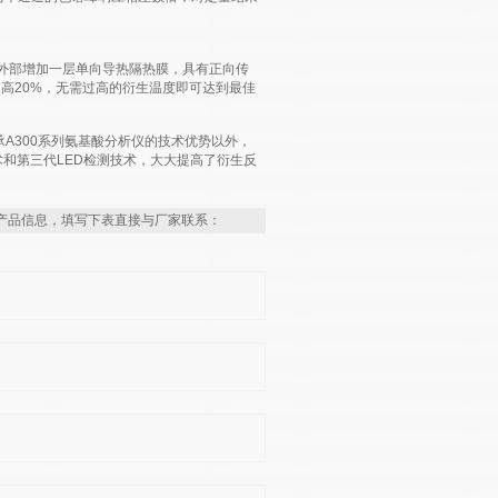
，在管式反应器外部增加一层单向导热隔热膜，具有正向传
提高20%，无需过高的衍生温度即可达到最佳
承A300系列氨基酸分析仪的技术优势以外，
术和第三代LED检测技术，大大提高了衍生反
产品信息，填写下表直接与厂家联系：