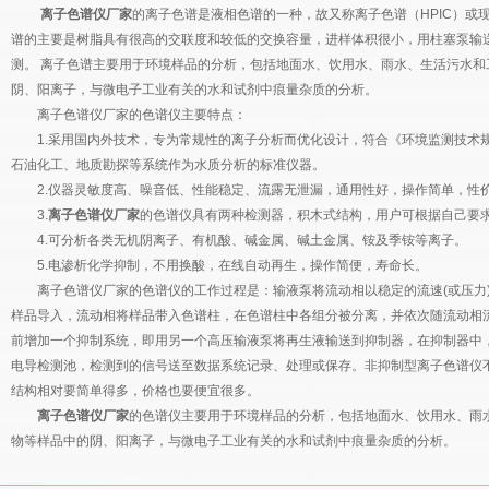
离子色谱仪厂家
的离子色谱是液相色谱的一种，故又称离子色谱（HPIC）或
谱的主要是树脂具有很高的交联度和较低的交换容量，进样体积很小，用柱塞泵输
测。 离子色谱主要用于环境样品的分析，包括地面水、饮用水、雨水、生活污水和
阴、阳离子，与微电子工业有关的水和试剂中痕量杂质的分析。
离子色谱仪厂家的色谱仪主要特点：
1.采用国内外技术，专为常规性的离子分析而优化设计，符合《环境监测技术规
石油化工、地质勘探等系统作为水质分析的标准仪器。
2.仪器灵敏度高、噪音低、性能稳定、流露无泄漏，通用性好，操作简单，性
3.
离子色谱仪厂家
的色谱仪具有两种检测器，积木式结构，用户可根据自己要
4.可分析各类无机阴离子、有机酸、碱金属、碱土金属、铵及季铵等离子。
5.电渗析化学抑制，不用换酸，在线自动再生，操作简便，寿命长。
离子色谱仪厂家的色谱仪的工作过程是：输液泵将流动相以稳定的流速(或压力)
样品导入，流动相将样品带入色谱柱，在色谱柱中各组分被分离，并依次随流动相
前增加一个抑制系统，即用另一个高压输液泵将再生液输送到抑制器，在抑制器中
电导检测池，检测到的信号送至数据系统记录、处理或保存。非抑制型离子色谱仪不
结构相对要简单得多，价格也要便宜很多。
离子色谱仪厂家
的色谱仪主要用于环境样品的分析，包括地面水、饮用水、雨
物等样品中的阴、阳离子，与微电子工业有关的水和试剂中痕量杂质的分析。