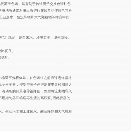
现代离子色谱，其有别于传统离子交换色谱柱色
送淋洗液通常对淋出液进行在线自动连续电导检
工业废水、酸沉降物和大气颗粒物等样品中的
范》规定，是自来水、环境监测、卫生防疫、
价比优良。
求选配。
 输送至分析体系，在色谱柱之前通过进样器将
流至检测器，抑制型离子色谱则在电导检测器之
，流动相的背景电导被降低，然后将流出物导入
用抑制器和输送再生液的高压泵, 因此仪器的
水、生活污水和工业废水、酸沉降物和大气颗粒