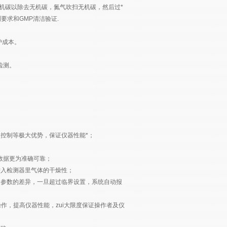
有机碳以除去无机碳，氮气吹扫无机碳，然后过*
测要求和GMP清洁验证.
护成本。
检测。
控制等极大优势，保证仪器性能*；
数据更为准确可靠；
入检测器里气体的干燥性；
参数的差异，一旦超过临界设置，系统自动报
，提高仪器性能，zui大限度保证操作者及仪