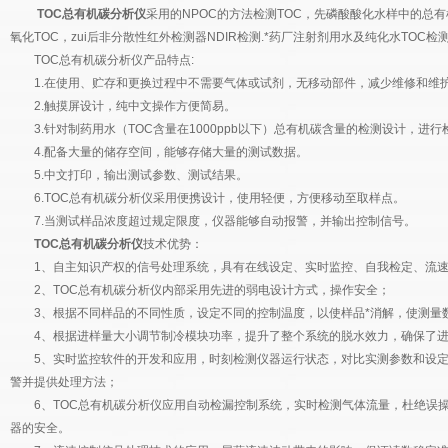
TOC总有机碳分析仪
采用的NPOC的方法检测TOC，先磷酸酸化水样中的总
氧化TOC，zui后非分散性红外检测器NDIR检测.*药厂注射剂用水及纯化水TOC检
TOC总有机碳分析仪产品特点:
1.在使用、贮存和更换过程中不需要气体或试剂，无移动部件，减少维修和维
2.触摸屏设计，纯中文操作方便简易。
3.针对制药用水（TOC含量在1000ppb以下）总有机碳含量的检测设计，进行
4.配备大量的储存空间，能够存储大量的测试数据。
5.中文打印，输出测试参数、测试结果。
6.TOC总有机碳分析仪采用便携设计，使用轻便，方便移动至取样点。
7.当测试样品浓度超过规定限度，仪器能够自动报警，并输出控制信号。
TOC总有机碳分析仪
技术优势：
1、自主知识产权的信号处理系统，具有在线设定、实时监控、自我检定、流速
2、TOC总有机碳分析仪内部采用先进的弱电设计方式，操作安全；
3、根据不同样品的不同性质，设定不同的控制温度，以使样品*消解，使测量
4、根据进样量大小调节制冷模块功率，提升了整个系统的脱水效力，确保了进
5、实时监控软件的开发和应用，时刻检测仪器运行状态，对比实测参数和设定
警并提供处理方法；
6、TOC总有机碳分析仪应用自动检漏控制系统，实时检测气体流量，杜绝误操作
器的安全。