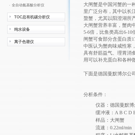
大闸蟹是中国河蟹的一
·
全自动氨基酸分析仪
里广泛分布，其中以长江
TOC总有机碳分析仪
螯蟹，尤其以阳澄湖所产z
大闸蟹营养丰富，蟹肉中
纯水设备
5-6倍，比鱼类高出6-1
闸蟹可食部分含蛋白质17.
离子色谱仪
中医认为蟹肉味咸性寒
具有舒筋益气、理胃消
用可以补充蛋白和各种
下面是德国曼默博尔公
分析条件：
仪器：德国曼默博
缓冲液：A B C D
样品：大闸蟹
流速：0.22ml/min