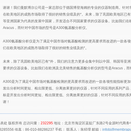
谢谢！我们曼默博尔公司是一家总部位于德国博登海姆的专业的仪器制造商。针对
在欧美地区的成熟市场取得了很好的销售业绩及的*。未来，除了巩固欧美地区已有
等亚洲国家为代表的发展中国家，开发适合不同国家要求的仪器设备。比如我们在
Aracus，而针对中国市场的型号是A300
氨基酸分析仪。
A300氨基酸分析仪是为了满足中国市场对氨基酸检测的更高要求而改进的一款各
们在欧美地区的成熟市场取得了很好的销售业绩及的*。
未来，除了巩固欧美地区已有*外，我们的注意力更多会集中到以中国、韩国等亚
要求的仪器设备。比如我们在欧洲及北美销售的氨基酸分析仪的型号是Aracus，而
A300是为了满足中国市场对氨基酸检测的更高要求而改进的一款各项性能指标更
发出分析时间更短、检出限更低、分离效果更好的仪器，针对不同应用的系列产品
标是开发出分析时间更短、检出限更低、分离效果更好的仪器，针对不同应用的系
谢！
表处 版权所有 总访问量：
232295
地址：北京市海淀区蓝靛厂东路2号金源时代商务中心
8285556 传真：86-010-88286237 手机： 联系人：朱经理 邮箱：
infobj@membrapu