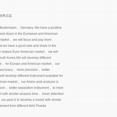
销售总监
 Bodenhaim， Germany. We have a positive
le and share in the European and American
 market， we will focus and pay more
st we have a good sale and share in the
he mature Euro-American market， we will
uth Korea.We will develop different
ample， for Europe and American market， our
e accuracy， more precision， better
ll develop different instrument available for
erican market， our Amino acid analyzer is
ion， better separation instrument， to meet
l with shorter analysis time， lower detection
 our goal is to develop a model with shorter
ement from different field.Thanks