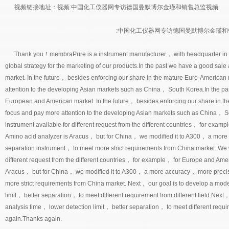
视频链接地址：视频:
中国化工仪器网专访德国曼默博尔金瑾和销售总监视频
:中国化工仪器网专访德国曼默博尔金瑾和
Thank you！membraPure is a instrument manufacturer， with headquarter in
global strategy for the marketing of our products.In the past we have a good sa
market. In the future， besides enforcing our share in the mature Euro-American
attention to the developing Asian markets such as China， South Korea.In the pa
European and American market. In the future， besides enforcing our share in t
focus and pay more attention to the developing Asian markets such as China， So
instrument available for different request from the different countries， for ex
Amino acid analyzer is Aracus， but for China， we modified it to A300， a mor
separation instrument， to meet more strict requirements from China market. We wi
different request from the different countries， for example， for Europe and Am
Aracus， but for China， we modified it to A300， a more accuracy， more precis
more strict requirements from China market. Next， our goal is to develop a mode
limit， better separation， to meet different requirement from different field.Next，
analysis time， lower detection limit， better separation， to meet different requir
again.Thanks again.