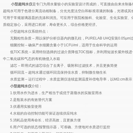
小型超纯水仪
是专门为用水量较小的实验室设计而成的，可直接由自来水制备
超纯水可用于色谱分离流动相制备，分光光度法空白和标准溶液的制备，光谱或其
可用于常规玻璃器皿的洗涤和润洗。可应用于医院检验科、化验室、生化实验室、
质稳定放心，采用进口耗材，寿命更长久，综合价格更经济。
小型超纯水仪系统特点：
无颗粒性杂质 – 用以保护分析仪器内的微孔柱，PURELAB UHQ安装0.05μm
细菌控制 – 确保产水细菌含量小于1CFU/ml，适用于生命科学的运用
低TOC系统 – 采用特别选择的过滤介质降低TOC指标，并利用短波长紫外线进
中二氧化碳和气态的有机物侵入水箱
滤芯 – 即用式的滤芯综合了去离子、吸附和过滤技术，并且更换简便
循环回流 – 超纯水通过循环回流保持佳水质，抑制微生物生长
水质监测 – 运行过程中，水质监测仪连续监测温度补偿电导率，以MΩ.cm表示
小型超纯水仪
介绍：
1.饮用水作为进水，生产相当于或优于蒸馏水的实验室用水
2.是瓶装水的有效替代方案
3.供通用实验室使用
4.水箱的自动控制功能可保证连续供应纯水
5.消耗品使用寿命长，经济高效，且更换方便
6.用户可选的状态/报警指示器，可准确、方便地对水质进行监控