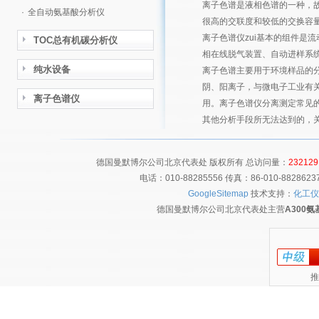
离子色谱是液相色谱的一种，故
·
全自动氨基酸分析仪
很高的交联度和较低的交换容
离子色谱仪zui基本的组件是
TOC总有机碳分析仪
相在线脱气装置、自动进样系
纯水设备
离子色谱主要用于环境样品的
阴、阳离子，与微电子工业有
离子色谱仪
用。离子色谱仪分离测定常见
其他分析手段所无法达到的，关于
德国曼默博尔公司北京代表处 版权所有 总访问量：
232129
电话：010-88285556 传真：86-010-8828
GoogleSitemap
技术支持：
化工仪
德国曼默博尔公司北京代表处主营
A300
推