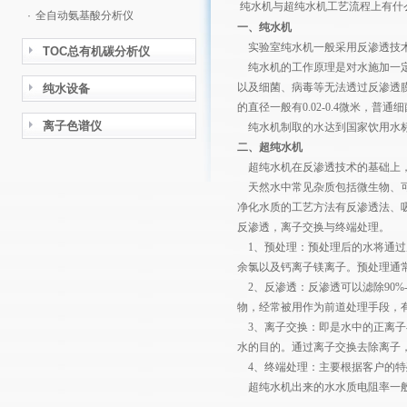
纯水机与超纯水机工艺流程上有什
·
全自动氨基酸分析仪
一、纯水机
实验室纯水机一般采用反渗透技
TOC总有机碳分析仪
纯水机的工作原理是对水施加一定
以及细菌、病毒等无法透过反渗透膜
纯水设备
的直径一般有0.02-0.4微米，普通细
离子色谱仪
纯水机制取的水达到国家饮用水
二、超纯水机
超纯水机
在反渗透技术的基础上
天然水中常见杂质包括微生物、可
净化水质的工艺方法有反渗透法、
反渗透，离子交换与终端处理。
1、预处理：预处理后的水将通过
余氯以及钙离子镁离子。预处理通
2、反渗透：反渗透可以滤除90%
物，经常被用作为前道处理手段，
3、离子交换：即是水中的正离子与
水的目的。通过离子交换去除离子
4、终端处理：主要根据客户的特
超纯水机出来的水水质电阻率一般