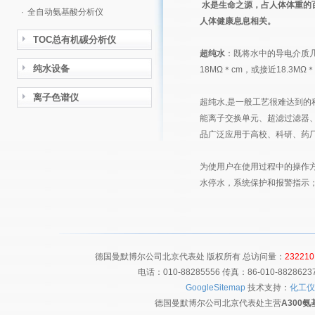
水是生命之源，占人体体重的
·
全自动氨基酸分析仪
人体健康息息相关。
TOC总有机碳分析仪
超纯水
：既将水中的导电介质
纯水设备
18MΩ＊cm，或接近18.3MΩ
离子色谱仪
超纯水,是一般工艺很难达到的
能离子交换单元、超滤过滤器、
品广泛应用于高校、科研、药
为使用户在使用过程中的操作
水停水，系统保护和报警指示
德国曼默博尔公司北京代表处 版权所有 总访问量：
232210
电话：010-88285556 传真：86-010-8828
GoogleSitemap
技术支持：
化工仪
德国曼默博尔公司北京代表处主营
A300