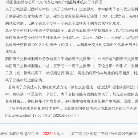
德国曼默博尔公司北京代表处为你介绍
超纯水机
的工作原理：
离子交换法是以圆球形树脂（离子交换树脂）过滤原水，水中的离子会与固定在
分别是硬水软化和去离子法。硬水软化主要是用在反渗透（RO）处理之前，先将
的球状树脂，以两个钠离子交换一个钙离子或镁离子的方式来软化水质。
离子交换树脂利用氢离子交换阳离子，而以氢氧根离子交换阴离子；以包含磺酸
会以氢离子交换碰到的各种阳离子（例如Na+、Ca2+、Al3+）。同样的，以
氧根离子交换碰到的各种阴离子（如Cl-）。从阳离子交换树脂释出的氢离子与从
成纯水。
阴阳离子交换树脂可被分别包装在不同的离子交换床中，分成所谓的阴离子交换
与阴离子交换树脂混在一起，置于同一个离子交换床中。不论是那一种形式，当
子及（或）氢氧根离子，就必须进行“再生”。再生的程序恰与纯化的程序相反，
离子交换树脂上的杂质。
若将离子交换法与其他纯化水质方法（例如反渗透法、过滤法和活性碳吸附法）
中，将扮演非常重要的一个部分。离子交换法能有效的去除离子，却无法有效的
着在树脂上，并以树脂作为培养基，使得微生物可快速生长并产生热源。因此，
了解更多纯水器的相关技术资料，请登录德国曼默博尔公司北京代表处公司咨询
http://www.chem17.com/st242820/Index.html
表处 版权所有 总访问量：
232295
地址：北京市海淀区蓝靛厂东路2号金源时代商务中心