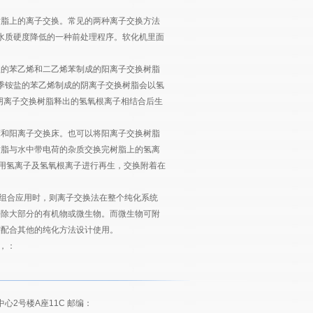
树脂上的离子交换。常见的两种离子交换方法
水质硬度降低的一种前处理程序。软化机里面
根的苯乙烯和二乙烯苯制成的阳离子交换树脂
包含季铵盐的苯乙烯制成的阴离子交换树脂会以氢
阴离子交换树脂释出的氢氧根离子相结合后生
床和阳离子交换床。也可以将阳离子交换树脂
树脂与水中带电荷的杂质交换完树脂上的氢离
利用氢离子及氢氧根离子进行再生，交换附着在
组合应用时，则离子交换法在整个纯化系统
去除大部分的有机物或微生物。而微生物可附
需配合其他的纯化方法设计使用。
，：
2号楼A座11C 邮编：