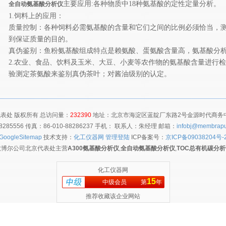
主要应用
:
各种物质中
18
种氨基酸的定性定量分析。
全自动氨基酸分析仪
1.
饲料上的应用：
质量控制：各种饲料必需氨基酸的含量和它们之间的比例必须恰当，
到保证质量的目的。
真伪鉴别：鱼粉氨基酸组成特点是赖氨酸、蛋氨酸含量高，氨基酸分
2.
农业、食品、饮料及玉米、大豆、小麦等农作物的氨基酸含量进行检
验测定茶氨酸来鉴别真伪茶叶；对酱油级别的认定。
表处 版权所有 总访问量：
232390
地址：北京市海淀区蓝靛厂东路2号金源时代商务中心
8285556 传真：86-010-88286237 手机： 联系人：朱经理 邮箱：
infobj@membrapu
GoogleSitemap
技术支持：
化工仪器网
管理登陆
ICP备案号：
京ICP备09038204号-
默博尔公司北京代表处主营
A300氨基酸分析仪
,
全自动氨基酸分析仪
,
TOC总有机碳分析
化工仪器网
15
中级会员
第
年
推荐收藏该企业网站