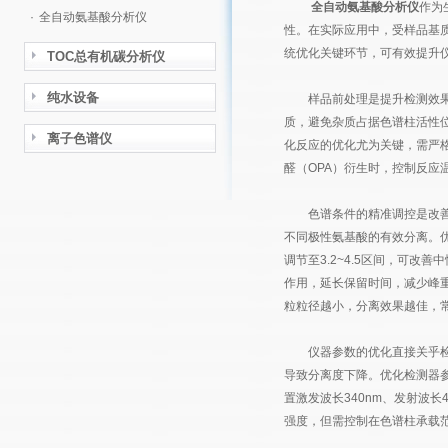
全自动氨基酸分析仪
作为
·
全自动氨基酸分析仪
性。在实际应用中，受样品基
统优化关键环节，可有效提升
TOC总有机碳分析仪
纯水设备
样品前处理是提升检测效果的
质，避免杂质占据色谱柱活性
离子色谱仪
化反应的优化尤为关键，需严
醛（OPA）衍生时，控制反应
色谱条件的精准调控是改善分
不同极性氨基酸的有效分离。
调节至3.2~4.5区间，可
作用，延长保留时间，减少峰
粒粒径越小，分离效果越佳，常
仪器参数的优化直接关乎检测
导致分离度下降。优化检测器
置激发波长340nm、发射波长
强度，但需控制在色谱柱承载范