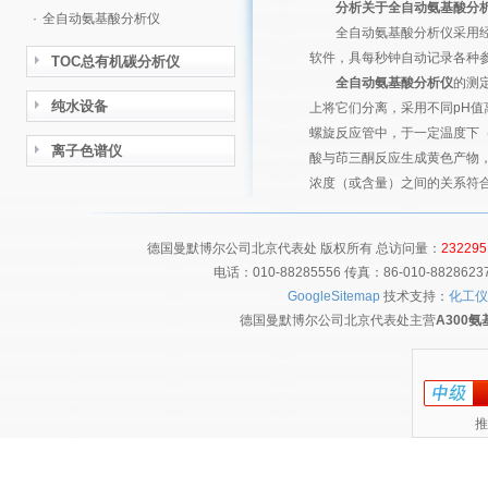
分析关于
全自动氨基酸分
·
全自动氨基酸分析仪
全自动氨基酸分析仪
采用
软件，具每秒钟自动记录各种
TOC总有机碳分析仪
全自动氨基酸分析仪
的测
纯水设备
上将它们分离，采用不同pH
螺旋反应管中，于一定温度下（通
离子色谱仪
酸与茚三酮反应生成黄色产物，其
浓度（或含量）之间的关系符
德国曼默博尔公司北京代表处 版权所有 总访问量：
232295
电话：010-88285556 传真：86-010-8828
GoogleSitemap
技术支持：
化工仪
德国曼默博尔公司北京代表处主营
A300
推