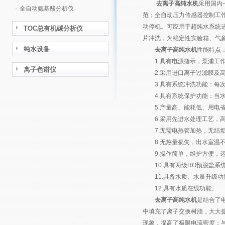
去离子高纯水机
采用国内
·
全自动氨基酸分析仪
范；全自动压力传感器控制工
动停机。可应用于超纯水系统
TOC总有机碳分析仪
片冲洗，为稳定性实验箱、气
纯水设备
去离子高纯水机
性能特点
1.具有电源指示，泵浦工作
离子色谱仪
2.采用进口离子过滤膜及高
3.具有系统冲洗功能：每次
4.具有系统保护功能：当水
5.产量高、能耗低、用电省、出
6.采用先进水处理工艺，高
7.无需电热管加热，无结垢
8.无热量损失，出水室温不
9.操作简单，维护方便，运
10.具有两级RO预脱盐系
11.具备水质、水量升级功
12.具有水质在线功能。
去离子高纯水机
是结合了
中填充了离子交换树脂，大大
现象，提高了极限电流密度；与